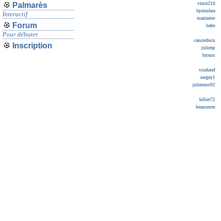
vince21d
Palmarès
bjornshea
Interactif
marinette
Forum
babe
Pour débuter
cancerducu
Inscription
julienp
brouss
viodutef
sergey1
julienmo92
bélier72
beauceron