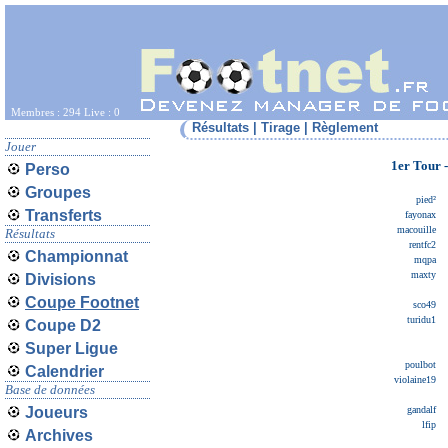
Membres : 294 Live : 0
Résultats
|
Tirage
|
Règlement
Jouer
1er Tour 
Perso
Groupes
pied²
Transferts
fayonax
macouille
Résultats
rentfc2
Championnat
mqpa
maxty
Divisions
Coupe Footnet
sco49
turidu1
Coupe D2
Super Ligue
poulbot
Calendrier
violaine19
Base de données
Joueurs
gandalf
lfip
Archives