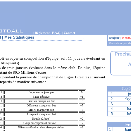
|
Règlement
|
F.A.Q.
|
Contact
f
|
Mes Statistiques
Bonjour
|
se conne
Vous n'êtes pas ide
Procha
it envoyer sa composition d'équipe; soit 11 joueurs évoluant en
 Attaquants).
A
de trois joueurs évoluant dans le même club. De plus, l'équipe
tant de 80,5 Millions d'euros.
é pendant la journée de championnat de Ligue 1 (réelle) et suivant
 repartis de manière suivante :
Top 
+1
Le joueur ne joue pas
0
1
j
+3
Passe décisive
+1
2
sky
+1
Gardien marque un but
+9
3
-1
Défenseur marque un but
+7
4
ba
+2
Milieu marque un but
+5
5
bé
0
Attaquant marque un but
+3
-2
Doublé (2 buts)
+2
-1
Coup du chapeau (3 buts) et +
+7
Top
-4
Défenseur/Gardien n'encaisse pas de but
+2
1
bar