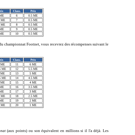
rix
Class.
Prix
 ME
6
0.5 ME
5 ME
7
0.5 ME
5 ME
8
0.5 ME
 ME
9
0.5 ME
 ME
10
0.5 ME
n du championnat Footnet, vous recevrez des récompenses suivant le
rix
Class.
Prix
 ME
11
6 ME
5 ME
12
5.5 ME
 ME
13
5 ME
5 ME
14
4.5 ME
 ME
15
4 ME
 ME
16
3.5 ME
 ME
17
3 ME
5 ME
18
2.5 ME
 ME
19
2 ME
5 ME
20
1 ME
nnat
(aux points) ou son équivalent en millions si il l'a déjà. Les