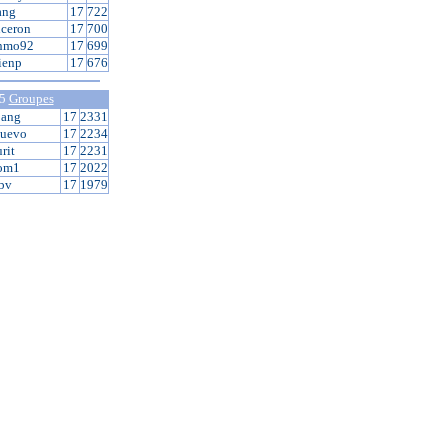
ang
17
722
ceron
17
700
enmo92
17
699
ienp
17
676
 5
Groupes
bang
17
2331
quevo
17
2234
rit
17
2231
om1
17
2022
bv
17
1979