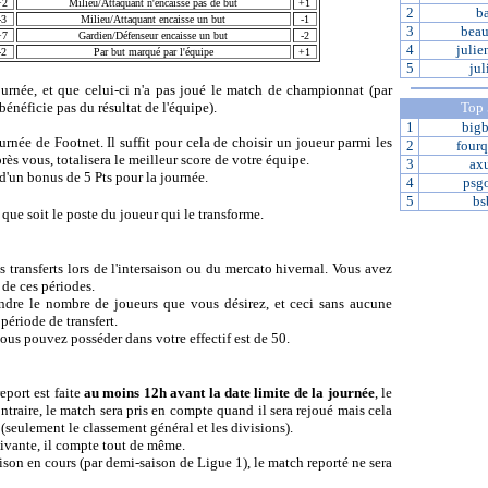
+2
Milieu/Attaquant n'encaisse pas de but
+1
2
b
-3
Milieu/Attaquant encaisse un but
-1
3
beau
+7
Gardien/Défenseur encaisse un but
-2
4
juli
-2
Par but marqué par l'équipe
+1
5
jul
rnée, et que celui-ci n'a pas joué le match de championnat (par
e bénéficie pas du résultat de l'équipe).
Top
1
big
ée de Footnet. Il suffit pour cela de choisir un joueur parmi les
2
four
rès vous, totalisera le meilleur score de votre équipe.
3
axu
 d'un bonus de 5 Pts pour la journée.
4
psg
5
bs
que soit le poste du joueur qui le transforme.
transferts lors de l'intersaison ou du mercato hivernal. Vous avez
 de ces périodes.
ndre le nombre de joueurs que vous désirez, et ceci sans aucune
ériode de transfert.
ous pouvez posséder dans votre effectif est de 50.
eport est faite
au moins 12h avant la date limite de la journée
, le
traire, le match sera pris en compte quand il sera rejoué mais cela
 (seulement le classement général et les divisions).
uivante, il compte tout de même.
ison en cours (par demi-saison de Ligue 1), le match reporté ne sera