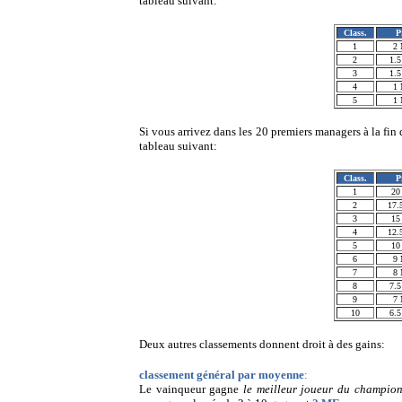
tableau suivant:
Class.
P
1
2
2
1.
3
1.
4
1
5
1
Si vous arrivez dans les 20 premiers managers à la fi
tableau suivant:
Class.
P
1
20
2
17.
3
15
4
12.
5
10
6
9
7
8
8
7.
9
7
10
6.
Deux autres classements donnent droit à des gains:
classement général par moyenne
:
Le vainqueur gagne
le meilleur joueur du champio