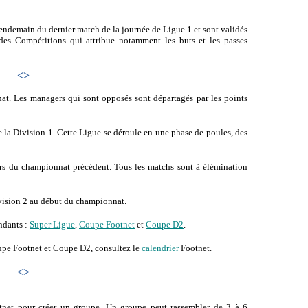
endemain du dernier match de la journée de Ligue 1 et sont validés
des Compétitions qui attribue notamment les buts et les passes
<>
at. Les managers qui sont opposés sont départagés par les points
 la Division 1. Cette Ligue se déroule en une phase de poules, des
s du championnat précédent. Tous les matchs sont à élémination
vision 2 au début du championnat.
ndants :
Super Ligue
,
Coupe Footnet
et
Coupe D2
.
oupe Footnet et Coupe D2, consultez le
calendrier
Footnet.
<>
tnet pour créer un groupe. Un groupe peut rassembler de 3 à 6