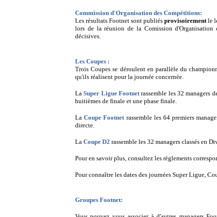
Commission d'Organisation des Compétitions:
Les résultats Footnet sont publiés
provisoirement
le l
lors de la réunion de la Comission d'Organisation 
décisives.
Les Coupes :
Trois Coupes se déroulent en parallèle du championn
qu'ils réalisent pour la journée concernée.
La
Super Ligue Footnet
rassemble les 32 managers de
huitièmes de finale et une phase finale.
La
Coupe Footnet
rassemble les 64 premiers manager
directe.
La
Coupe D2
rassemble les 32 managers classés en Di
Pour en savoir plus, consultez les règlements correspo
Pour connaître les dates des journées Super Ligue, C
Groupes Footnet:
Vous pouvez vous associer à d'autres managers Foo