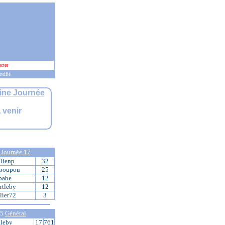
cter
ntifié
ine Journée
 venir
5
Journée 17
ulienp
32
poupou
25
babe
12
rtleby
12
lier72
3
 5
Général
tleby
17
761