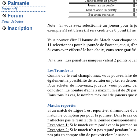
Joueur marque un penalty
Palmarès
Joueur rate un penalty
Interactif
Gardien arrête un penalty
But contre son camp
Forum
Pour débuter
Note:
Si vous avez sélectionné un joueur pour la jou
Inscription
exemple s'il est blessé), il sera crédité de 0 point (il n
Vous pouvez élire l'Homme du Match pour chaque journ
11 selectionnés pour la journée de Footnet, et qui, d'ap
Si vous avez effectué le bon choix, vous serez gratifié
Penalties:
Les penalties marqués valent 2 points, quel 
Les Transferts:
Comme de le vrai championnat, vous pouvez faire des 
également la possibilité de recruter un joker en dehors
Pour acheter de nouveaux, joueurs, vous pourrez ve
condition. Le nombre d'achats maximum est de 20 par p
Dans tous les cas, le nombre maximal de joueurs que v
Matchs reportés:
Si un match de Ligue 1 est reporté et si l'annonce du r
match ne comptera pas pour la journée. Dans le cas con
n'affectera pas le résultat de la journée correspondante
Exception 1:
Si le match est rejoué avant la journée s
Exception 2:
Si le match n'est pas rejoué pendant la sa
pas pris en compte afin de pouvoir clore la saison.