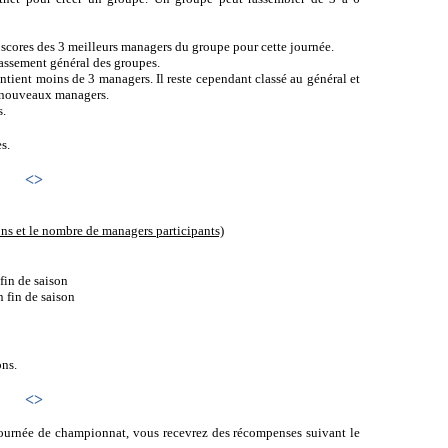
scores des 3 meilleurs managers du groupe pour cette journée.
assement général des groupes.
tient moins de 3 managers. Il reste cependant classé au général et
de nouveaux managers.
s.
s.
<>
ons et le nombre de managers participants)
fin de saison
 fin de saison
ons.
<>
journée de championnat, vous recevrez des récompenses suivant le