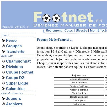
Membres : 294 Live : 0
Règlement
|
Cotes
|
Blessés
|
Mon Effecti
Jouer
Footnet: Mode d'emploi ...
Perso
Groupes
Avant chaque journée de Ligue 1, chaque manager do
Transferts
formation 4-3-3 (1 Gardien, 4 Défenseurs, 3 Milieux, 3
Cependant, chaque équipe ne peut pas compter plus 
Résultats
proposée pour la journée ne devra pas dépasser un mon
Championnat
Chaque joueur rapporte des points suivant son activit
Divisions
les résultats obtenus par son équipe. Ces points seront
Coupe Footnet
Le joueur joue
Coupe D2
Victoire à l'extérieur
Super Ligue
Nul à l'extérieur
Défaite à l'extérieur
Calendrier
Victoire à domicile
Base de données
Nul à domicile
Défaite à domicile
Joueurs
Carton jaune
Archives
Carton rouge