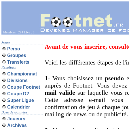
Membres : 294 Live : 0
Jouer
Avant de vous inscrire, consult
Perso
Groupes
Voici les différentes étapes de l'i
Transferts
Résultats
Championnat
1-
Vous choisissez un
pseudo
e
Divisions
auprès de Footnet. Vous devez
Coupe Footnet
mail valide
sur laquelle vous re
Coupe D2
Cette adresse e-mail vous 
Super Ligue
confirmation de jeu à chaque jo
Calendrier
Base de données
mailing de news ou de publicité.
Joueurs
Archives