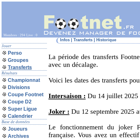
Membres : 294 Live : 0
Infos
|
Transferts
|
Historique
Jouer
Perso
La période des transferts Footnet
Groupes
avec un décalage.
Transferts
Résultats
Voici les dates des transferts po
Championnat
Divisions
Coupe Footnet
Intersaison :
Du 14 juillet 2025
Coupe D2
Super Ligue
Joker :
Du 12 septembre 2025 a
Calendrier
Base de données
Le fonctionnement du joker 
Joueurs
française. Vous avez un effectif
Archives