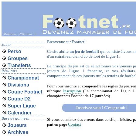
Membres : 294 Live : 0
Bienvenue sur Footnet!
Jouer
Perso
Ce site abrite
un jeu de football
qui consiste à vous me
d'un entraineur d'un club de foot de Ligue 1.
Groupes
Transferts
Le principe du jeu est de sélectionner vos joueurs par
Résultats
joueurs de Ligue 1 française, et vos résultat
comportement de ces joueurs sur les terrains de football
Championnat
Divisions
Pour vous inscrire et comprendre les règles du jeu, re
rubrique
Inscription
(Le championnat de Ligue 1 
Coupe Footnet
championnats Footnet de 17 journées).
Coupe D2
Super Ligue
Inscrivez-vous ! C'est gratuit !
Calendrier
Base de données
Si vous constatez des erreurs dans ce site, n'hésitez p
part en page
Contact
Joueurs
Archives