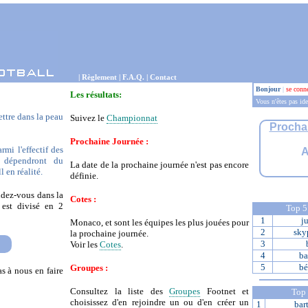
|
Règlement
|
F.A.Q.
|
Contact
Bonjour
|
se conne
Les résultats:
Vous n'êtes pas ide
ttre dans la peau
Suivez le
Championnat
Procha
Prochaine Journée :
mi l'effectif des
A
s dépendront du
La date de la prochaine journée n'est pas encore
 en réalité.
définie.
ndez-vous dans la
Cotes :
est divisé en 2
Top 
1
j
Monaco, et sont les équipes les plus jouées pour
2
sky
la prochaine journée.
3
Voir les
Cotes
.
4
ba
5
bé
Groupes :
as à nous en faire
Consultez la liste des
Groupes
Footnet et
Top
choisissez d'en rejoindre un ou d'en créer un
1
bar