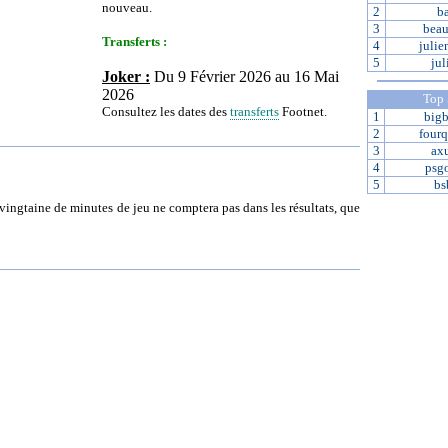
nouveau.
2
b
3
beau
Transferts :
4
juli
5
jul
Joker :
Du 9 Février 2026 au 16 Mai
2026
Top
Consultez les dates des
transferts
Footnet.
1
big
2
four
3
axu
4
psg
5
bs
ingtaine de minutes de jeu ne comptera pas dans les résultats, que