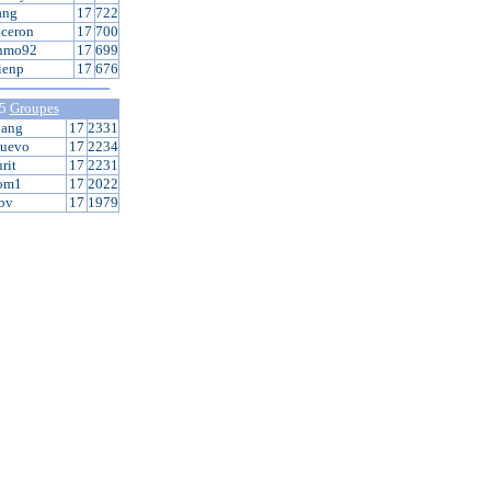
ang
17
722
ceron
17
700
enmo92
17
699
ienp
17
676
 5
Groupes
bang
17
2331
quevo
17
2234
rit
17
2231
om1
17
2022
bv
17
1979