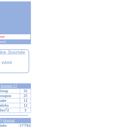
cter
ntifié
ine Journée
 venir
5
Journée 17
ulienp
32
poupou
25
babe
12
rtleby
12
lier72
3
 5
Général
tleby
17
761